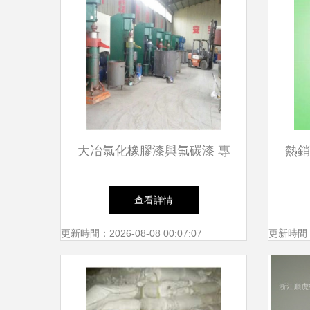
大冶氯化橡膠漆與氟碳漆 專
熱銷
業生產與批發，構筑工業與建
查看詳情
筑的防護壁壘
更新時間：2026-08-08 00:07:07
更新時間：20