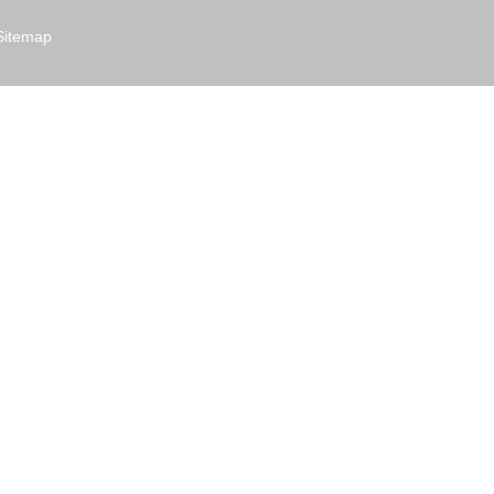
Sitemap